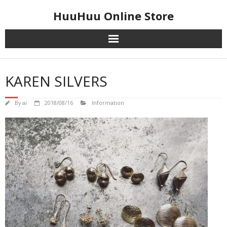
Skip
HuuHuu Online Store
to
content
KAREN SILVERS
By
ai
2018/08/16
Information