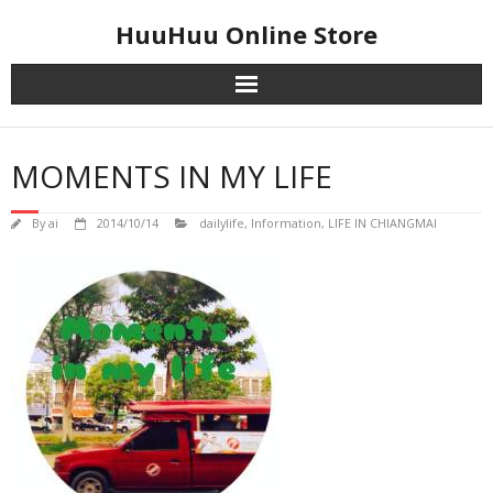
Skip
HuuHuu Online Store
to
content
MOMENTS IN MY LIFE
By
ai
2014/10/14
dailylife
,
Information
,
LIFE IN CHIANGMAI