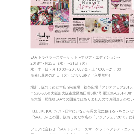
SAA トラベラーズマーケット〜アジア・エディション〜
2018年7月25日（水）〜31日（火）
水・木・日・月 10:00ー20：00 / 金・土 10:00ー21：00
※催し最終の31日（火）は18:00終了［入場無料］
場所：阪急うめだ本店 9階催場・祝祭広場「アジアフェア2018
〒530-8350 大阪府大阪市北区角田町8番7号 電話06-6361-1381
※大阪・肥後橋SAAでの開催ではありませんのでお間違えのな
FEEL LIKE JOURNEY〜日常にいながら異文化に触れる〜をコ
「SAA」が この夏、阪急うめだ本店の「アジアフェア2018」に
フェアに合わせ「SAA トラベラーズマーケット〜アジア・エディ