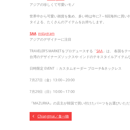
アジアの珍しくて可愛いモノ
世界中から可愛い雑貨を集め、多い時は年に7～8回海外に買い付
タイよる、たくさんのアイテムをお持ちします。
SAA
instagram
アジアのデザイナーに注目
TRAVELER’S MARKETをプロデュースする「
SAA
」は、 各国をテ
台湾のデザイナーズソックスや インドのテキスタイルアイテム
日時限定 EVENT ：カスタムオーダー ブローチ&ネックレス
7月27日（金）13:00～20:00
7月29日（日）10:00～17:00
『MAZURKA』の店主が韓国で買い付けたパーツをお選びいただ
Chiangmai／食べ物