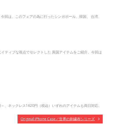
。 今回は、このフェアの為に行ったシンガポール、韓国、 台湾、
エイティブな視点でセレクトした 異国アイテムをご紹介。今回は
0円～、ネックレス1620円（税込）いずれのアイテムも両日対応。
Original iPhone Case／世界の刺繍布シリーズ