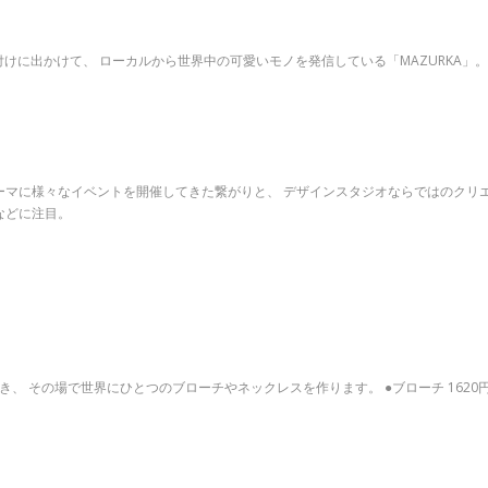
けに出かけて、 ローカルから世界中の可愛いモノを発信している「MAZURKA」
ーマに様々なイベントを開催してきた繋がりと、 デザインスタジオならではのクリ
などに注目。
き、 その場で世界にひとつのブローチやネックレスを作ります。 ●ブローチ 162