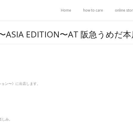
Home
how to care
online sto
ET 〜ASIA EDITION〜AT 阪急うめだ
ディション〜》に出店します。
楽しみ。