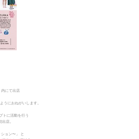
」内にて出店
いようにおねがいします。
ンセプトに活動を行う
初出店。
ション〜」 と