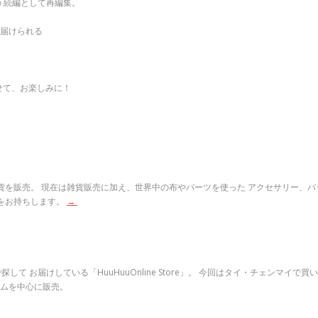
 続編として再編集。
ら届けられる
せて、お楽しみに！
雑貨を販売。 現在は雑貨販売に加え、世界中の布やパーツを使った アクセサリー、バ
Eをお持ちします。
→
 お届けしている「HuuHuuOnline Store」。 今回はタイ・チェンマイ
テムを中心に販売。