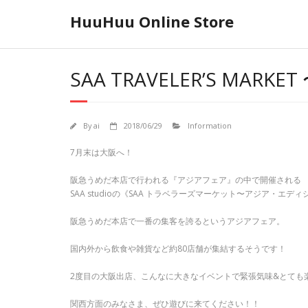
Skip
HuuHuu Online Store
to
content
SAA TRAVELER’S MARK
By
ai
2018/06/29
Information
7月末は大阪へ！
阪急うめだ本店で行われる『アジアフェア』の中で開催される
SAA studioの《SAA トラベラーズマーケット〜アジア・エ
阪急うめだ本店で一番の集客を誇るというアジアフェア。
国内外から飲食や雑貨など約80店舗が集結するそうです！
2度目の大阪出店、こんなに大きなイベントで緊張気味&とても
関西方面のみなさま、ぜひ遊びに来てください！！