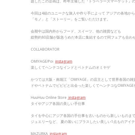
題したこの企画は、昨年主催した『トラベラーズマーケット』の
今回は4組のユニークな旅人や作り手によって アジアの各地か
「モノ」と「ストーリー」をご覧いただけます。
会期中は国内外からフード、スイーツ、他の雑貨なども
総勢約80店舗が阪急うめだ本店に集結するので同フェアも合わ
COLLABORATOR
OMIYAGE/Poi
instagram
楽しくてヘンテコなインドとベトナムのオミヤゲ
かつては大阪・南堀江「OMIYAGE」の店主として世界各国の
ドやベトナムでビビビと出会った楽しくてヘンテコなOMIYAG
HuuHuu Online Store
instagram
タイやアジア各国の美しい手仕事
タイを中心にアジア各国の手仕事を古いものから新しいものまで探して
ジュエリーなど、 夏の装いにプラスしたい美しい1点ものアイ
MAZURKA
instagram