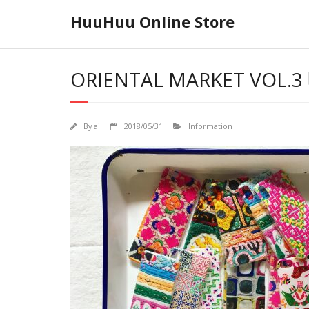
Skip
HuuHuu Online Store
to
content
ORIENTAL MARKET VOL
By
ai
2018/05/31
Information