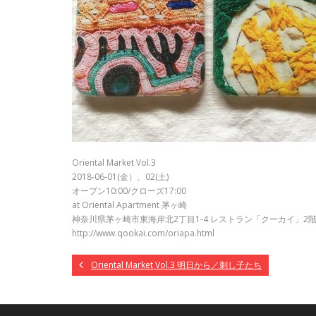
Oriental Market Vol.3
2018-06-01(金）、02(土)
オープン10:00/クローズ17:00
at Oriental Apartment 茅ヶ崎
神奈川県茅ヶ崎市東海岸北2丁目1-4 レストラン「クーカイ」
http://www.qookai.com/oriapa.html
Oriental Market Vol.3 明日から／刺し子たち