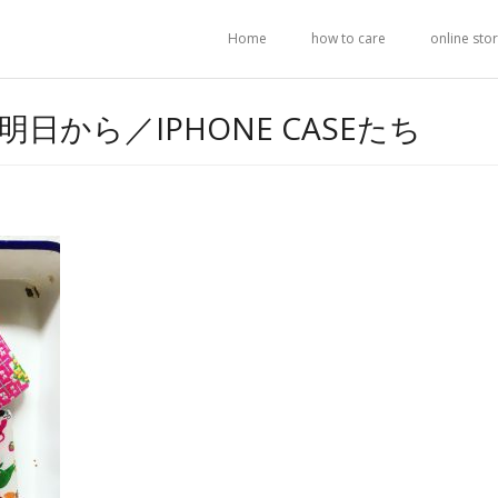
Home
how to care
online sto
.3 明日から／IPHONE CASEたち