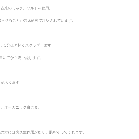
イ古来のミネラルソルトを使用。
加させることが臨床研究で証明されています。
、5分ほど軽くスクラブします。
置いてから洗い流します。
とがあります。
ト、オーガニック白ごま、
肌の方には抗炎症作用があり、肌を守ってくれます。