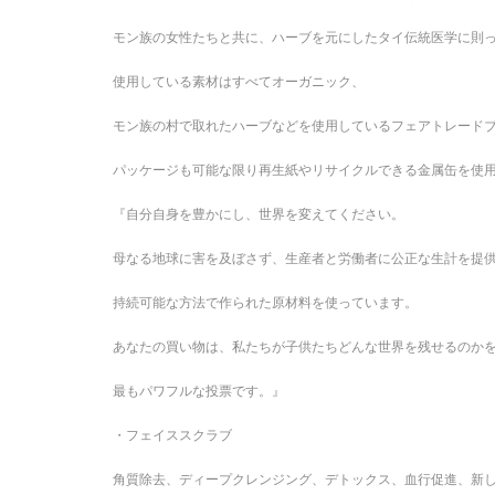
モン族の女性たちと共に、ハーブを元にしたタイ伝統医学に則
使用している素材はすべてオーガニック、
モン族の村で取れたハーブなどを使用しているフェアトレード
パッケージも可能な限り再生紙やリサイクルできる金属缶を使
『自分自身を豊かにし、世界を変えてください。
母なる地球に害を及ぼさず、生産者と労働者に公正な生計を提
持続可能な方法で作られた原材料を使っています。
あなたの買い物は、私たちが子供たちどんな世界を残せるのか
最もパワフルな投票です。』
・フェイススクラブ
角質除去、ディープクレンジング、デトックス、血行促進、新