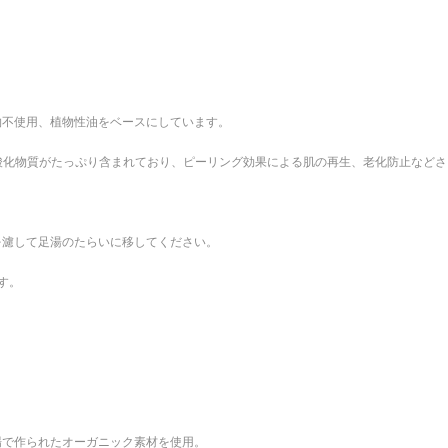
物不使用、植物性油をベースにしています。
酸化物質がたっぷり含まれており、ピーリング効果による肌の再生、老化防止など
を濾して足湯のたらいに移してください。
す。
場で作られたオーガニック素材を使用。