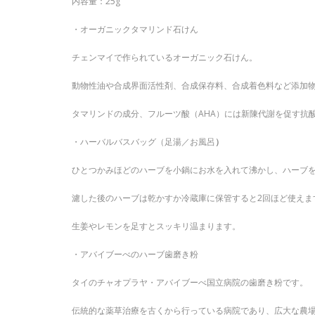
内容量：25g
・オーガニックタマリンド石けん
チェンマイで作られているオーガニック石けん。
動物性油や合成界面活性剤、合成保存料、合成着色料など添加
タマリンドの成分、フルーツ酸（AHA）には新陳代謝を促す抗
・ハーバルバスバッグ（足湯／お風呂
）
ひとつかみほどのハーブを小鍋にお水を入れて沸かし、ハーブ
濾した後のハーブは乾かすか冷蔵庫に保管すると2回ほど使えま
生姜やレモンを足すとスッキリ温まります。
・アバイブーべのハーブ歯磨き粉
タイのチャオプラヤ・アバイブーべ国立病院の歯磨き粉です。
伝統的な薬草治療を古くから行っている病院であり、広大な農