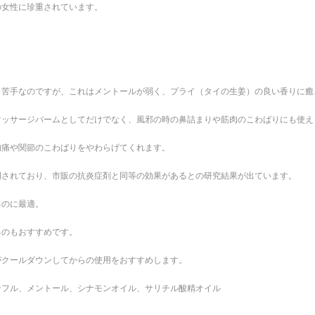
の女性に珍重されています。
し苦手なのですが、これはメントールが弱く、プライ（タイの生姜）の良い香りに癒
マッサージバームとしてだけでなく、風邪の時の鼻詰まりや筋肉のこわばりにも使え
肉痛や関節のこわばりをやわらげてくれます。
明されており、市販の抗炎症剤と同等の効果があるとの研究結果が出ています。
るのに最適。
るのもおすすめです。
がクールダウンしてからの使用をおすすめします。
ンフル、メントール、シナモンオイル、サリチル酸精オイル