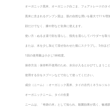
オーガニック黒米、オーガニック白ごま、フェアトレードのタ
黒米に含まれるデンプン質は、肌の自然な潤いを最大で11％増
顔だけでなく、膝や肘など全身に使えます。
使い方：ぬるま湯で顔を濡らし、指先を濡らしてパウダーを取り
または、水を少し加えて混ぜ合わせた後にスクラブし、5分ほど
1回の使用量は小さじ1杯程度。
保存方法：保存料不使用のため、水分が入るとかびてしまうこ
使用する分をスプーンなどで出して使ってください。
成分（ニーム）：オーガニック黒米、タイの古代ミネラルソル
オーガニックニーム、タイの生姜
ニームは、「奇跡の木」として知られ、殺菌効果が高く、敏感