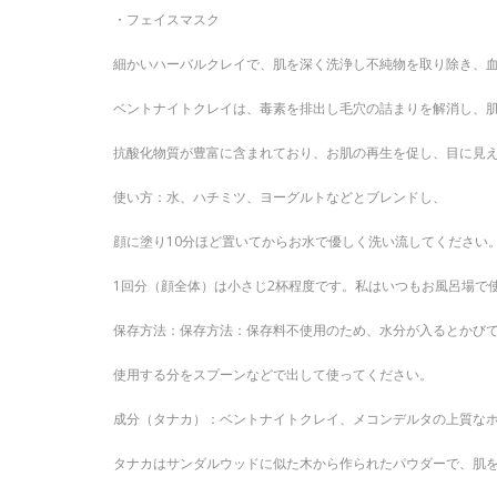
・フェイスマスク
細かいハーバルクレイで、肌を深く洗浄し不純物を取り除き、
ベントナイトクレイは、毒素を排出し毛穴の詰まりを解消し、
抗酸化物質が豊富に含まれており、お肌の再生を促し、目に見
使い方：水、ハチミツ、ヨーグルトなどとブレンドし、
顔に塗り10分ほど置いてからお水で優しく洗い流してください
1回分（顔全体）は小さじ2杯程度です。私はいつもお風呂場で
保存方法：保存方法：保存料不使用のため、水分が入るとかび
使用する分をスプーンなどで出して使ってください。
成分（タナカ）：ベントナイトクレイ、メコンデルタの上質なホ
タナカはサンダルウッドに似た木から作られたパウダーで、肌