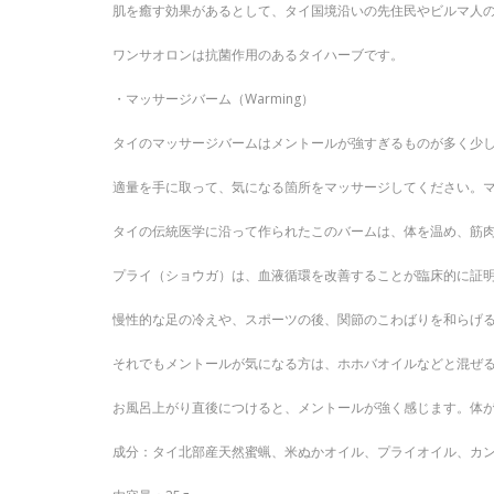
肌を癒す効果があるとして、タイ国境沿いの先住民やビルマ人
ワンサオロンは抗菌作用のあるタイハーブです。
・マッサージバーム（Warming）
タイのマッサージバームはメントールが強すぎるものが多く少
適量を手に取って、気になる箇所をマッサージしてください。
タイの伝統医学に沿って作られたこのバームは、体を温め、筋
プライ（ショウガ）は、血液循環を改善することが臨床的に証
慢性的な足の冷えや、スポーツの後、関節のこわばりを和らげ
それでもメントールが気になる方は、ホホバオイルなどと混ぜ
お風呂上がり直後につけると、メントールが強く感じます。体
成分：タイ北部産天然蜜蝋、米ぬかオイル、プライオイル、カ