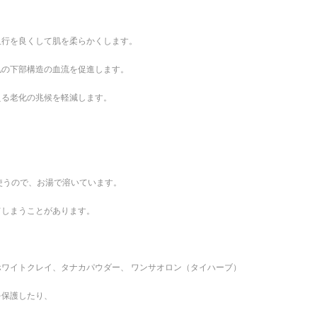
血行を良くして肌を柔らかくします。
肌の下部構造の血流を促進します。
える老化の兆候を軽減します。
。
使うので、お湯で溶いています。
てしまうことがあります。
ワイトクレイ、タナカパウダー、 ワンサオロン（タイハーブ）
を保護したり、