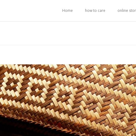
Home
how to care
online sto