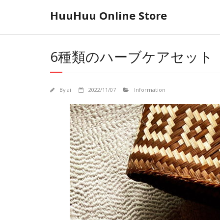
Skip
HuuHuu Online Store
to
content
6種類のハーブケアセット
By
ai
2022/11/07
Information