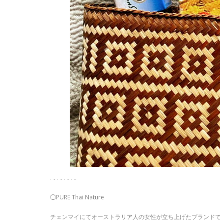
𓂃𓂃𓂃𓂃
◯PURE Thai Nature
チェンマイにてオーストラリア人の女性が立ち上げたブランド