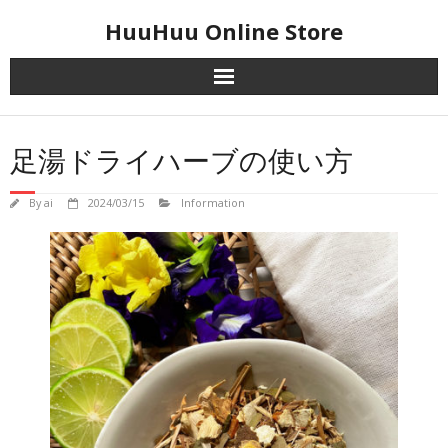
Skip
HuuHuu Online Store
to
content
足湯ドライハーブの使い方
By
ai
2024/03/15
Information