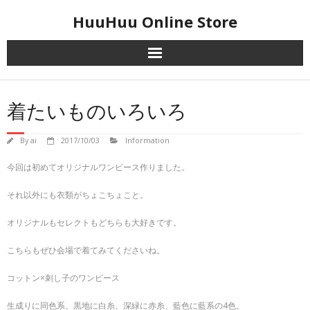
Skip
HuuHuu Online Store
to
content
着たいものいろいろ
By
ai
2017/10/03
Information
今回は初めてオリジナルワンピース作りました。
それ以外にも衣類がちょこちょこと。
オリジナルもセレクトもどちらも大好きです。
こちらもぜひ会場で着てみてくださいね。
コットン×刺し子のワンピース
生成りに同色系、黒地に白糸、深緑に赤糸、藍色に藍系の4色。