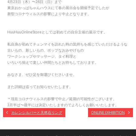
4月23日（木）〜26日（日）まで
東京おかっぱちゃんハウスにて春の展示会を開催予定でしたが
新型コロナウィルスの影響により中止となります。
HuuHuuOnlineStoreとしては初めての自分主催の展示です。
私自身が初めてチェンマイを訪れた時の気持ちを感じていただけるような
古いもの、新しいもの、ポップなおみやげもの
ワークショップやマッサージ、タイ料理と
いろいろ揃えて楽しい仲間たちとお待ちしております。
みなさま、ぜひ足を御運びくださいませ。
また詳細は追ってお知らせいたします。
＊現在コロナウィルスの影響で中止／延期の可能性がございます。
3月半ば〜後半には決定いたしますのでよろしくお願いいたします。
カレンシルバーと天然石リング
ONLINE EXHIBITION