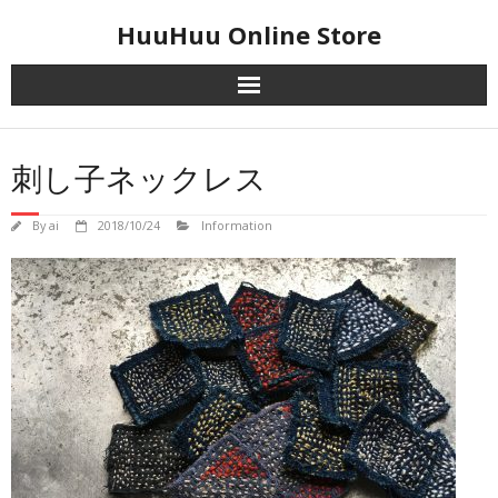
Skip
HuuHuu Online Store
to
content
刺し子ネックレス
By
ai
2018/10/24
Information