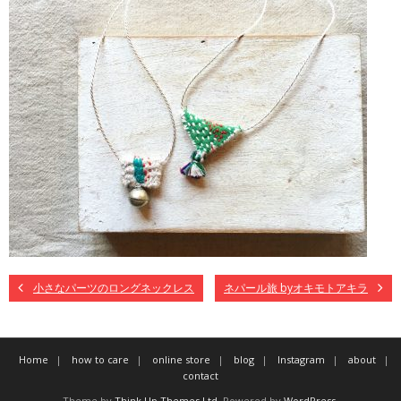
小さなパーツのロングネックレス
ネパール旅 byオキモトアキラ
Home
how to care
online store
blog
Instagram
about
contact
Theme by
Think Up Themes Ltd
. Powered by
WordPress
.