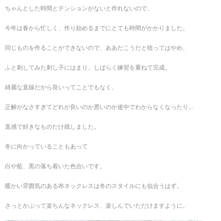
ちゃんとした時間とテンションがないと作れないので、
今年は春から忙しく、作り始めるまでにとても時間がかかりました。
同じものを作ることができないので、ああだこうだと唸ってはやめ、
ふと刺してみた刺し子にはまり、しばらく練習を重ねて完成。
綺麗な直線だから良いってことでもなく、
正解がなさすぎてどれが良いのか悪いのか途中でわからなくなったり…
直感で好きなものだけ残しました。
冬に向かっていることもあって
白や藍、黒の落ち着いた色合いです。
暖かい雰囲気のある布ネックレスは冬のスタイルにも似合うはず。
さっとかぶって楽ちんなネックレス、楽しんでいただけますように。