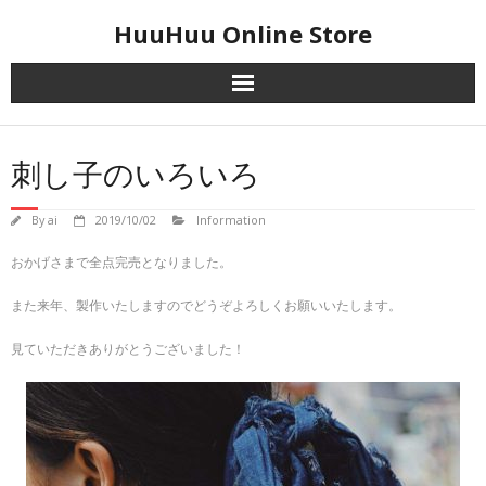
Skip
HuuHuu Online Store
to
content
刺し子のいろいろ
By
ai
2019/10/02
Information
おかげさまで全点完売となりました。
また来年、製作いたしますのでどうぞよろしくお願いいたします。
見ていただきありがとうございました！