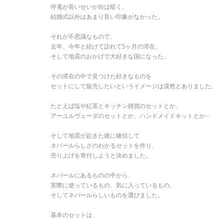
停電が長いせいか街は暗く、
結婚式以外はあまり良い印象がなかった。
それが不思議なもので、
去年、今年と続けて訪れて5ヶ月の滞在、
そして地震のおかげで大好きな国になった。
その滞在の中で見つけた好きなものを
セットにして販売したいというイメージは漠然とありました。
たとえば塩や紅茶とキッチン雑貨のセットとか、
アーユルヴェーダのセットとか、ハンドメイドキットとか‥
そして地震が起きた後に確信して
ネパールらしさのわかるセットを作り、
売り上げを寄付しようと決めました。
ネパールにあるものの中から、
実際に使っているもの、気に入っているもの、
そしてネパールらしいものを選びました。
基本のセットは、