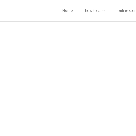
Home
how to care
online sto
ト
。