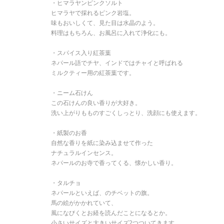
・ヒマラヤンピンクソルト
ヒマラヤで採れるピンク岩塩。
味もおいしくて、見た目は水晶のよう。
料理はもちろん、お風呂に入れて浄化にも。
・スパイス入り紅茶葉
ネパール語でチヤ、インドではチャイと呼ばれる
ミルクティー用の紅茶葉です。
・ニーム石けん
この石けんの良い香りが大好き。
洗い上がりもものすごくしっとり、洗顔にも使えます。
・紙製のお香
自然な香りを紙に染み込ませて作った
ナチュラルインセンス。
ネパールのお寺で香ってくる、懐かしい香り。
・タルチョ
ネパールといえば、のチベットの旗。
馬の絵がかかれていて、
風になびくとお経を読んだことになるとか。
小さいサイズと大きいサイズ2つついてきます。