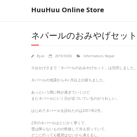
Skip
HuuHuu Online Store
to
content
ネパールのおみやげセッ
By
ai
2015/10/02
Information
,
Nepal
※おかげさまで「ネパールのおみやげセット」は完売しました
ネパールの地震から4ヶ月以上が経ちました。
あっという間に時が過ぎていくけど
またネパールにいく日が近づいているのがうれしい。
はじめてネパールを訪れたのは2011年2月。
2月のネパールはとにかく寒くて、
雪は降らないものの乾燥して冷え切っていて、
どこに行っても暖房はないから凍えるし、