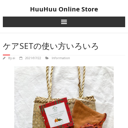
Skip
HuuHuu Online Store
to
content
ケアSETの使い方いろいろ
By
ai
2021/07/22
Information