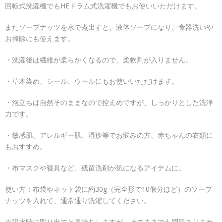
回転式洗濯機でもHEドラム式洗濯機でもお使いいただけます。
またソープナッツを水で煮出すと、液体ソープになり、食器洗いや
お掃除にも使えます。
・洗濯後は繊維が柔らかくなるので、柔軟剤が入りません。
・草木染め、シール、ウールにもお使いいただけます。
・泡立ちは自然そのままなので控えめですが、しっかりとした洗浄
力です。
・敏感肌、アレルギー肌、湿疹等でお悩みの方、赤ちゃんの衣類に
もおすすめ。
・布マスクや寝具など、残留洗剤が気になるアイテムに。
使い方：布袋やネット袋に約30g（完全形で10個分ほど）のソープ
ナッツを入れて、通常通り洗濯してください。
※脱水時に取り出すと長持ちしますが、そのままでも問題ありませ