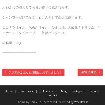
ふわふわの泡ととても良い香りに癒されます。
シャンプーだけでなく、石けんとして全身に使えます。
ココナツオイル、米ぬかオイル、ひまし油、水酸化ナトリウム、ヤ
ーナーン（タイハーブ）、竹炭パウダーetc、
内容量：90g
————————————
アジアのごはんと日用品、終了しました！
LAWA DRESS
Home
how to care
online store
blog
Instagram
about
contact
Theme by
Think Up Themes Ltd
. Powered by
WordPress
.