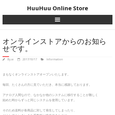
Skip
HuuHuu Online Store
to
content
オンラインストアからのお知ら
せです。
By
ai
2017/10/17
Information
まもなくオンラインストアオープンいたします。
毎回、たくさんの方に見ていただき、本当に感謝しております。
アナログ人間なので、なかなか他のシステムに移行することが難しく
始めた時からずっと同じシステムを使用しています。
そのため送料が各商品に対して発生してしまったり、