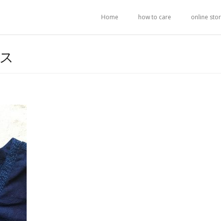
Home
how to care
online sto
ス