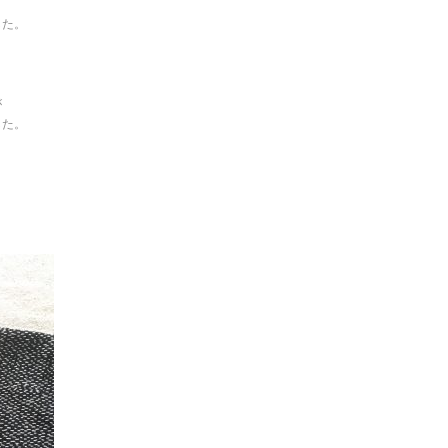
した。
く
が
した。