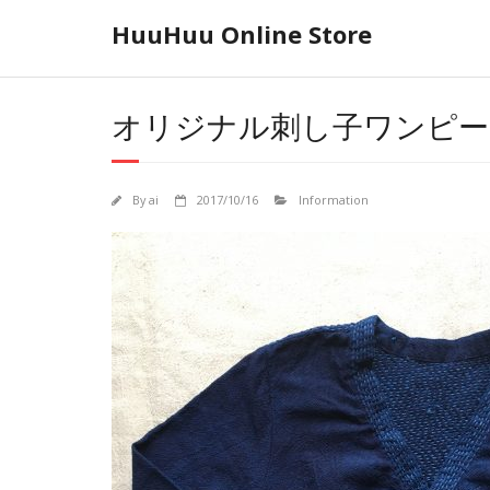
Skip
HuuHuu Online Store
to
content
オリジナル刺し子ワンピー
By
ai
2017/10/16
Information