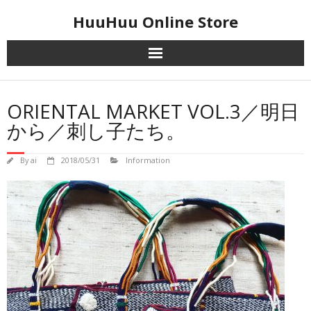
Skip
HuuHuu Online Store
to
content
ORIENTAL MARKET VOL.3／明日
から／刺し子たち。
By
ai
2018/05/31
Information