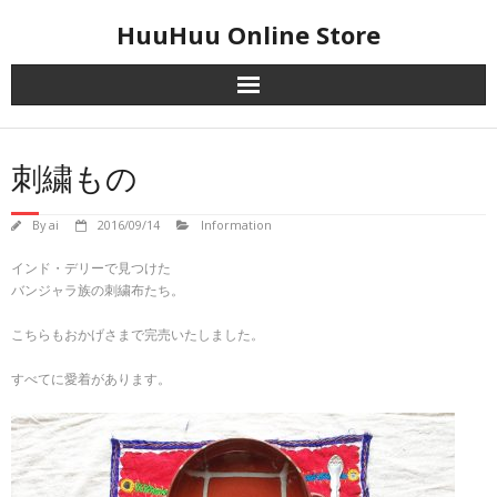
Skip
HuuHuu Online Store
to
content
刺繍もの
By
ai
2016/09/14
Information
インド・デリーで見つけた
バンジャラ族の刺繍布たち。
こちらもおかげさまで完売いたしました。
すべてに愛着があります。