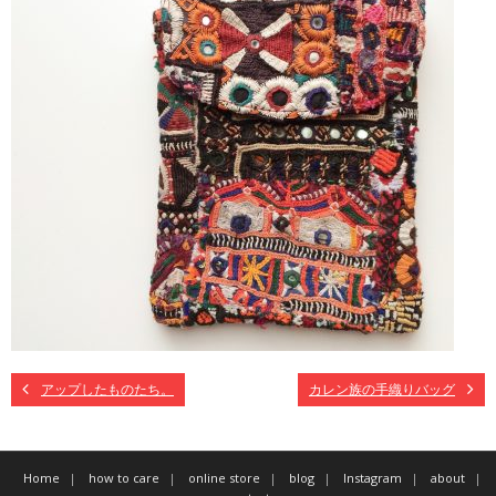
アップしたものたち。
カレン族の手織りバッグ
Home
how to care
online store
blog
Instagram
about