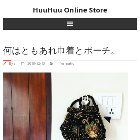
Skip
HuuHuu Online Store
to
content
何はともあれ巾着とポーチ。
By
ai
2018/12/13
Information