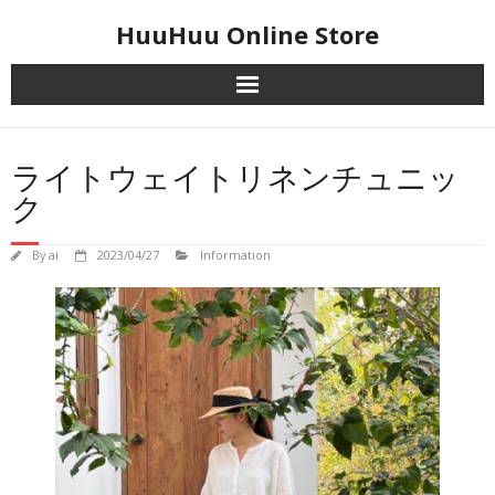
Skip
HuuHuu Online Store
to
content
ライトウェイトリネンチュニッ
ク
By
ai
2023/04/27
Information