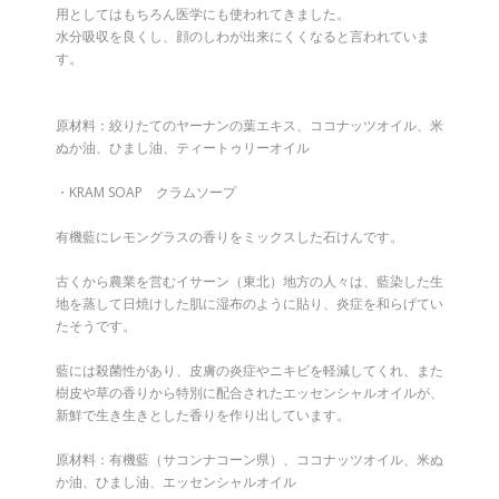
用としてはもちろん医学にも使われてきました。
水分吸収を良くし、顔のしわが出来にくくなると言われていま
す。
原材料：絞りたてのヤーナンの葉エキス、ココナッツオイル、米
ぬか油、ひまし油、ティートゥリーオイル
・KRAM SOAP クラムソープ
有機藍にレモングラスの香りをミックスした石けんです。
古くから農業を営むイサーン（東北）地方の人々は、藍染した生
地を蒸して日焼けした肌に湿布のように貼り、炎症を和らげてい
たそうです。
藍には殺菌性があり、皮膚の炎症やニキビを軽減してくれ、また
樹皮や草の香りから特別に配合されたエッセンシャルオイルが、
新鮮で生き生きとした香りを作り出しています。
原材料：有機藍（サコンナコーン県）、ココナッツオイル、米ぬ
か油、ひまし油、エッセンシャルオイル