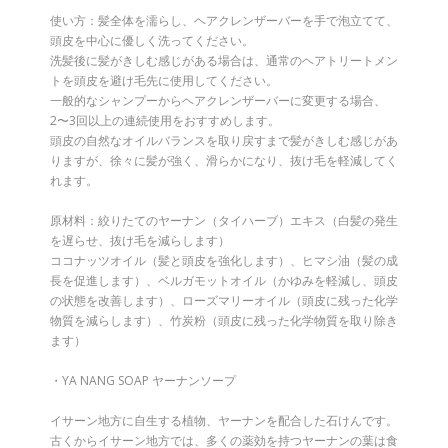
使い方：髪全体を濡らし、ヘアクレンザーバーを手で泡立てて、
頭皮を中心に優しく洗ってください。
洗髪後に髪がきしむ感じがある場合は、通常のヘアトリートメン
トを頭皮を避け毛先に使用してください。
一般的なシャンプーからヘアクレンザーバーに変更する場合、
2〜3回以上の連続使用をおすすめします。
頭皮の自然なオイルバランスを取り戻すまで髪がきしむ感じがあ
りますが、徐々に髪が強く、滑らかになり、抜け毛を軽減してく
れます。
原材料：絞りたてのヤーナン（タイハーブ）エキス（白髪の発生
を遅らせ、抜け毛を減らします）
ココナッツオイル（髪と頭皮を強化します）、ヒマシ油（髪の成
長を促進します）、ベルガモットオイル（かゆみを軽減し、頭皮
の状態を改善します）、ローズマリーオイル（頭皮に残った化学
物質を減らします）、竹炭粉（頭皮に残った化学物質を取り除き
ます）
・YA NANG SOAP ヤーナンソープ
イサーン地方に自生する植物、ヤーナンを配合した石けんです。
古くからイサーン地方では、多くの薬効を持つヤーナンの葉は食