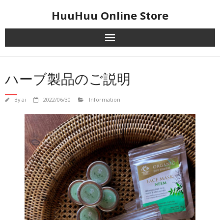
Skip
HuuHuu Online Store
to
content
ハーブ製品のご説明
By
ai
2022/06/30
Information