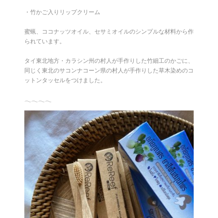
・竹かご入りリップクリーム
蜜蝋、ココナッツオイル、セサミオイルのシンプルな材料から作
られています。
タイ東北地方・カラシン州の村人が手作りした竹細工のかごに、
同じく東北のサコンナコーン県の村人が手作りした草木染めのコ
ットンタッセルをつけました。
𓂃𓂃𓂃𓂃