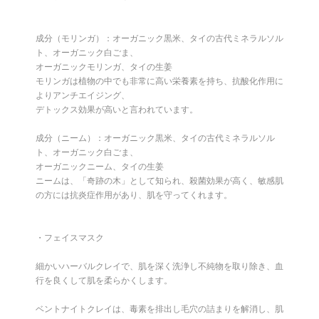
成分（モリンガ）：オーガニック黒米、タイの古代ミネラルソル
ト、オーガニック白ごま、
オーガニックモリンガ、タイの生姜
モリンガは植物の中でも非常に高い栄養素を持ち、抗酸化作用に
よりアンチエイジング、
デトックス効果が高いと言われています。
成分（ニーム）：オーガニック黒米、タイの古代ミネラルソル
ト、オーガニック白ごま、
オーガニックニーム、タイの生姜
ニームは、「奇跡の木」として知られ、殺菌効果が高く、敏感肌
の方には抗炎症作用があり、肌を守ってくれます。
・フェイスマスク
細かいハーバルクレイで、肌を深く洗浄し不純物を取り除き、血
行を良くして肌を柔らかくします。
ベントナイトクレイは、毒素を排出し毛穴の詰まりを解消し、肌