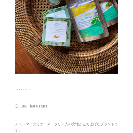
𓂃𓂃𓂃𓂃
◯PURE Thai Nature
チェンマイにてオーストラリア人の女性が立ち上げたブランドで
す。