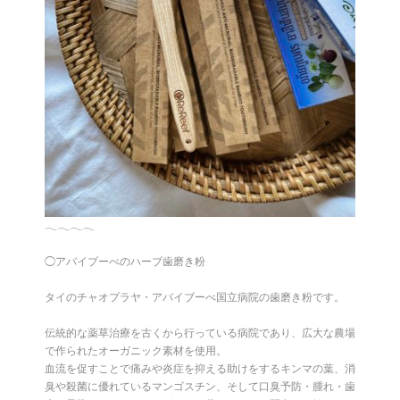
𓂃𓂃𓂃𓂃
◯アバイブーべのハーブ歯磨き粉
タイのチャオプラヤ・アバイブーべ国立病院の歯磨き粉です。
伝統的な薬草治療を古くから行っている病院であり、広大な農場
で作られたオーガニック素材を使用。
血流を促すことで痛みや炎症を抑える助けをするキンマの葉、消
臭や殺菌に優れているマンゴスチン、そして口臭予防・腫れ・歯