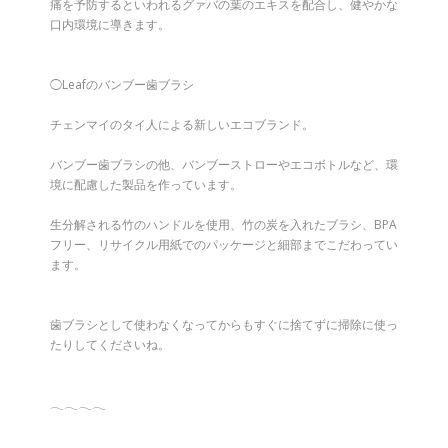
痛を予防するといわれるグァバの葉のエキスを配合し、健やかな
口内環境に導きます。
◯Leafのバンブー歯ブラシ
チェンマイのタイ人による新しいエコブランド。
バンブー歯ブラシの他、バンブーストローやエコボトルなど、環
境に配慮した製品を作っています。
生分解される竹のハンドルを使用、竹の炭を入れたブラシ、BPA
フリー、リサイクル用紙でのパッケージと細部までこだわってい
ます。
歯ブラシとして使わなくなってからもすぐに捨てずに掃除に使っ
たりしてくださいね。
𓂃𓂃𓂃𓂃