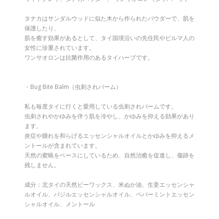
タナカはサンダルウッドに似た木から作られたパウダーで、肌を
保護したり、
肌を癒す効果があるとして、タイ国境沿いの先住民やビルマ人の
女性に珍重されています。
ワンサオロンは抗菌作用のあるタイハーブです。
・Bug Bite Balm（虫刺されバーム）
私も毎度タイに行くと愛用している虫刺されバームです。
虫刺されやかゆみを伴う肌を冷やし、かゆみを抑える効果があり
ます。
炎症や腫れを和らげるエッセンシャルオイルとかゆみを抑えるメ
ントールが含まれています。
天然の蜜蝋をベースにしているため、自然治癒を促進し、傷跡を
残しません。
成分：北タイの天然ビーワックス、米ぬか油、生姜エッセンシャ
ルオイル、バジルエッセンシャルオイル、ペパーミントエッセン
シャルオイル、メントール