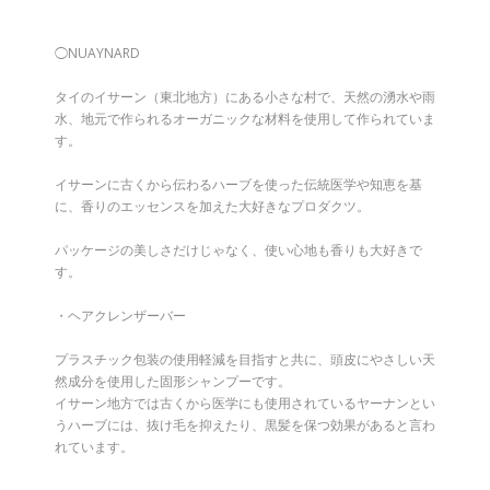
◯NUAYNARD
タイのイサーン（東北地方）にある小さな村で、天然の湧水や雨
水、地元で作られるオーガニックな材料を使用して作られていま
す。
イサーンに古くから伝わるハーブを使った伝統医学や知恵を基
に、香りのエッセンスを加えた大好きなプロダクツ。
パッケージの美しさだけじゃなく、使い心地も香りも大好きで
す。
・ヘアクレンザーバー
プラスチック包装の使用軽減を目指すと共に、頭皮にやさしい天
然成分を使用した固形シャンプーです。
イサーン地方では古くから医学にも使用されているヤーナンとい
うハーブには、抜け毛を抑えたり、黒髪を保つ効果があると言わ
れています。