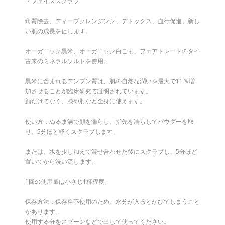
・フェイススクラブ
角質除去、ディープクレンジング、デトックス、血行促進、新し
い肌の成長を促します。
オーガニック黒米、オーガニック白ごま、フェアトレードのタイ
古来のミネラルソルトを使用。
黒米に含まれるデンプン質は、肌の自然な潤いを最大で11％増
加させることが臨床研究で証明されています。
顔だけでなく、膝や肘など全身に使えます。
使い方：ぬるま湯で顔を濡らし、指先を濡らしてパウダーを取
り、5分ほど軽くスクラブします。
または、水を少し加えて混ぜ合わせた後にスクラブし、5分ほど
置いてから洗い流します。
1回の使用量は小さじ1杯程度。
保存方法：保存料不使用のため、水分が入るとかびてしまうこと
があります。
使用する分をスプーンなどで出して使ってください。