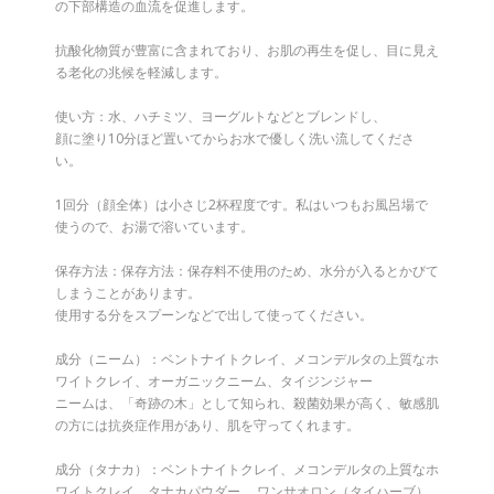
の下部構造の血流を促進します。
抗酸化物質が豊富に含まれており、お肌の再生を促し、目に見え
る老化の兆候を軽減します。
使い方：水、ハチミツ、ヨーグルトなどとブレンドし、
顔に塗り10分ほど置いてからお水で優しく洗い流してくださ
い。
1回分（顔全体）は小さじ2杯程度です。私はいつもお風呂場で
使うので、お湯で溶いています。
保存方法：保存方法：保存料不使用のため、水分が入るとかびて
しまうことがあります。
使用する分をスプーンなどで出して使ってください。
成分（ニーム）：ベントナイトクレイ、メコンデルタの上質なホ
ワイトクレイ、オーガニックニーム、タイジンジャー
ニームは、「奇跡の木」として知られ、殺菌効果が高く、敏感肌
の方には抗炎症作用があり、肌を守ってくれます。
成分（タナカ）：ベントナイトクレイ、メコンデルタの上質なホ
ワイトクレイ、タナカパウダー、 ワンサオロン（タイハーブ）