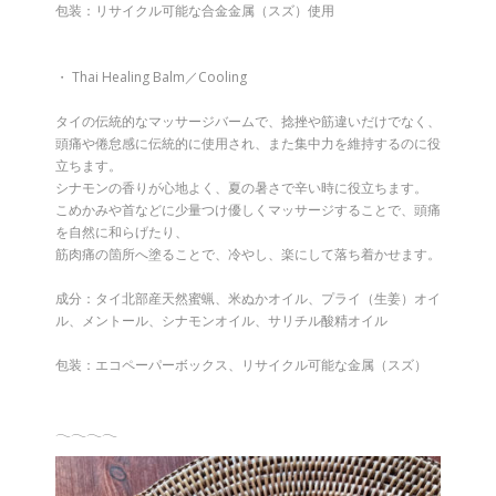
包装：リサイクル可能な合金金属（スズ）使用
・ Thai Healing Balm／Cooling
タイの伝統的なマッサージバームで、捻挫や筋違いだけでなく、
頭痛や倦怠感に伝統的に使用され、また集中力を維持するのに役
立ちます。
シナモンの香りが心地よく、夏の暑さで辛い時に役立ちます。
こめかみや首などに少量つけ優しくマッサージすることで、頭痛
を自然に和らげたり、
筋肉痛の箇所へ塗ることで、冷やし、楽にして落ち着かせます。
成分：タイ北部産天然蜜蝋、米ぬかオイル、プライ（生姜）オイ
ル、メントール、シナモンオイル、サリチル酸精オイル
包装：エコペーパーボックス、リサイクル可能な金属（スズ）
𓂃𓂃𓂃𓂃