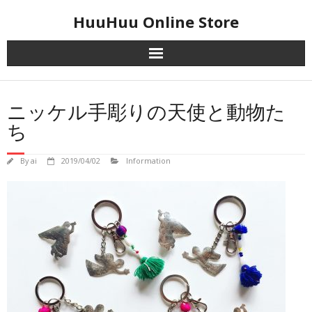
Skip
HuuHuu Online Store
to
content
ニッケル手彫りの天使と動物た
ち
By
ai
2019/04/02
Information