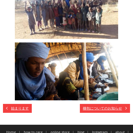
始まります
梱包についてのお知らせ
Home
how to care
online store
blog
Instagram
about