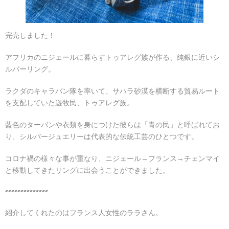
完売しました！
アフリカのニジェールに暮らすトゥアレグ族が作る、純銀に近いシ
ルバーリング。
ラクダのキャラバン隊を率いて、サハラ砂漠を横断する貿易ルート
を支配していた遊牧民、トゥアレグ族。
藍色のターバンや衣類を身につけた彼らは「青の民」と呼ばれてお
り、シルバージュエリーは代表的な伝統工芸のひとつです。
コロナ禍の様々な事が重なり、ニジェール→フランス→チェンマイ
と移動してきたリングに出会うことができました。
▱▱▱▱▱▱▱▱▱▱▱▱▱▱
紹介してくれたのはフランス人女性のララさん。