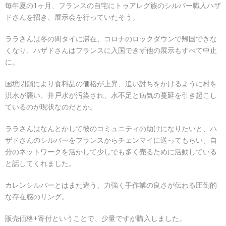
毎年夏の1ヶ月、フランスの自宅にトゥアレグ族のシルバー職人ハザ
ドさんを招き、展示会を行っていたそう。
ララさんは冬の間タイに滞在、コロナのロックダウンで帰国できな
くなり、ハザドさんはフランスに入国できず他の展示もすべて中止
に。
国境閉鎖により食料品の価格が上昇、追い討ちをかけるように村を
洪水が襲い、井戸水が汚染され、水不足と病気の蔓延を引き起こし
ているのが現状なのだとか。
ララさんはなんとかして彼のコミュニティの助けになりたいと、ハ
ザドさんのシルバーをフランスからチェンマイに送ってもらい、自
分のネットワークを活かして少しでも多く売るために活動している
と話してくれました。
カレンシルバーとはまた違う、力強く手作業の良さが伝わる圧倒的
な存在感のリング。
販売価格+寄付ということで、少量ですが購入しました。