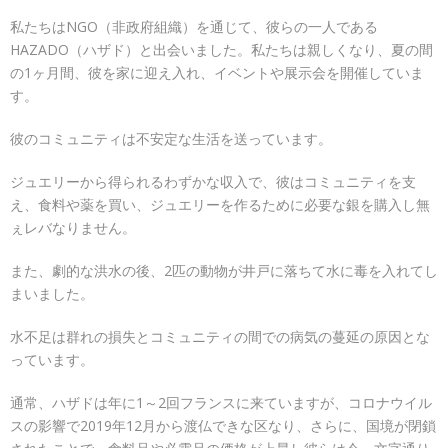
私たちはNGO（非政府組織）を通じて、彼らの一人である
HAZADO（ハザド）と出会いました。私たちは親しくなり、夏の間
の1ヶ月間、彼を家に迎え入れ、イベントや展示会を開催していま
す。
彼のコミュニティは不安定な生活を送っています。
ジュエリーから得られるわずかな収入で、彼はコミュニティを支
え、食料や薬を買い、ジュエリーを作るために必要な銀を購入し無
ぇレバなりません。
また、劇的な洪水の後、2匹の動物が井戸に落ちて水に毒を入れてし
まいました。
水不足は群れの損失とコミュニティの間での病気の蔓延の原因とな
っています。
通常、ハザドは年に1～2回フランスに来ていますが、コロナウイル
スの影響で2019年12月から渡仏できな区なり、さらに、国境が閉鎖