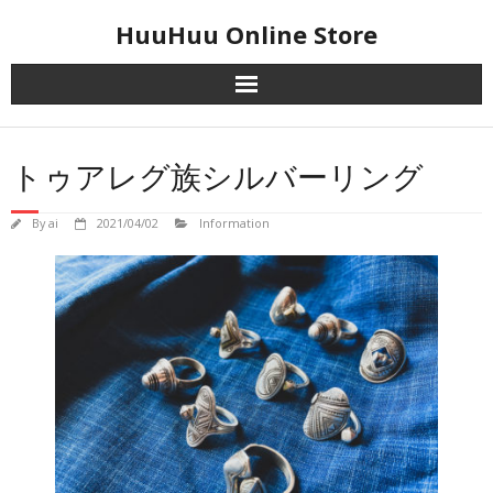
Skip
HuuHuu Online Store
to
content
トゥアレグ族シルバーリング
By
ai
2021/04/02
Information