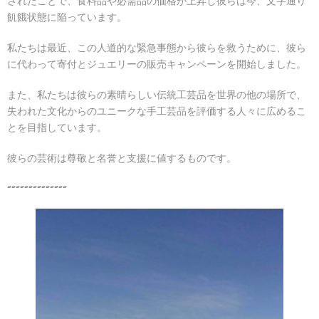
されたことで、食料品や必需品の価格が上昇し彼らは今、文字通り
飢餓状態に陥っています。
私たちは最近、この人道的な緊急事態から彼らを救うために、彼ら
に代わって寄付とジュエリーの販売キャンペーンを開始しました。
また、私たちは彼らの素晴らしい伝統工芸品を世界の他の場所で、
失われた文化からのユニークな手工芸品を評価する人々に広めるこ
とを目指しています。
彼らの芸術は尊敬と名誉と支援に値するものです。
▱▱▱▱▱▱▱▱▱▱▱▱▱▱