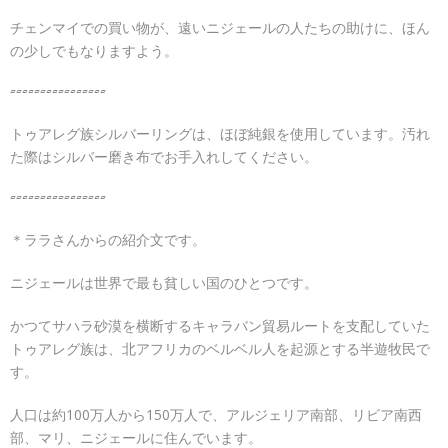
チェンマイでの買い物が、遠いニジェールの人たちの助けに、ほん
の少しでもなりますよう。
▱▱▱▱▱▱▱▱▱▱▱▱▱▱▱▱
トゥアレグ族シルバーリングは、ほぼ純銀を使用しています。汚れ
た際はシルバー磨き布でお手入れしてください。
▱▱▱▱▱▱▱▱▱▱▱▱▱▱▱▱
＊ララさんからの紹介文です。
ニジェールは世界で最も貧しい国のひとつです。
かつてサハラ砂漠を横断するキャラバン貿易ルートを支配していた
トゥアレグ族は、北アフリカのベルベル人を起源とする半遊牧民で
す。
人口は約100万人から150万人で、アルジェリア南部、リビア南西
部、マリ、ニジェールに住んでいます。