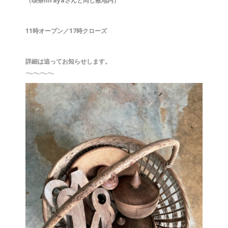
（喫茶hirayaさんと同じ敷地内）
11時オープン／17時クローズ
詳細は追ってお知らせします。
𓂃𓂃𓂃𓂃