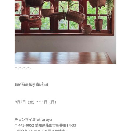
𓂃𓂃𓂃𓂃
ยินดีต้อนรับสู่เชียงใหม่
9月2日（金）〜11日（日）
チェンマイ展 at uraya
〒443-0052 愛知県蒲郡市新井町14-33