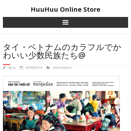
Skip
HuuHuu Online Store
to
content
タイ・ベトナムのカラフルでか
わいい少数民族たち@
By
ai
2016/03/14
Information