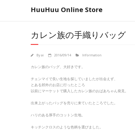
Skip
HuuHuu Online Store
to
content
カレン族の手織りバッグ
By
ai
2016/09/14
Information
カレン族のバッグ、大好きです。
チェンマイで良い生地を探していましたが出会えず、
とある郊外のお店に行ったところ
以前にマーケットで購入したカレン族のおばあちゃん発見。
出来上がったバッグを売りに来ていたところでした。
ハリのある厚手のコットン生地。
キッチンクロスのような色柄を選びました。