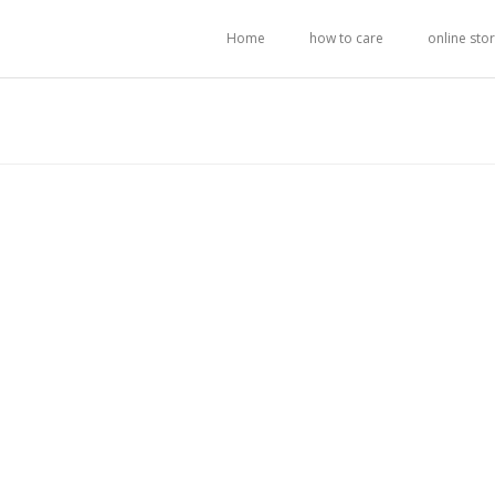
Home
how to care
online sto