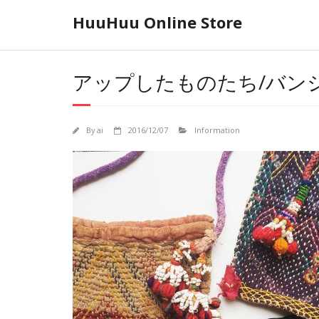
Skip
HuuHuu Online Store
to
content
アップしたものたち/バン
By
ai
2016/12/07
Information