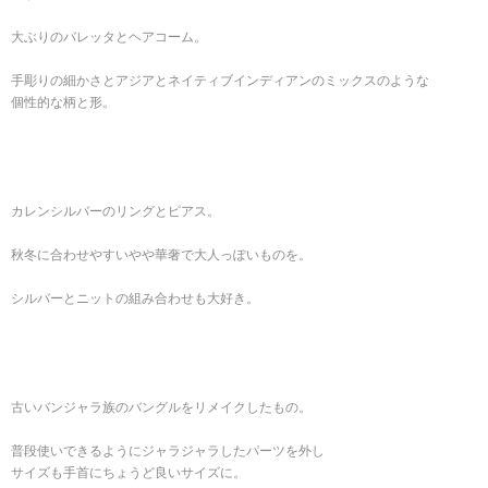
大ぶりのバレッタとヘアコーム。
手彫りの細かさとアジアとネイティブインディアンのミックスのような
個性的な柄と形。
カレンシルバーのリングとピアス。
秋冬に合わせやすいやや華奢で大人っぽいものを。
シルバーとニットの組み合わせも大好き。
古いバンジャラ族のバングルをリメイクしたもの。
普段使いできるようにジャラジャラしたパーツを外し
サイズも手首にちょうど良いサイズに。