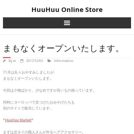
Skip
HuuHuu Online Store
to
content
まもなくオープンいたします。
By
ai
2017/12/05
Information
11月は丸々おやすみしましたが
まもなくオープンいたします。
今回は小物ばかり、少なめですが良いもの揃っています。
同時にヨーロッパで見つけたおみやげたちも
別のサイトで販売しています。
*
HuuHuu Market
*
まずは北タイの職人さんが作るヘアアクセサリー。